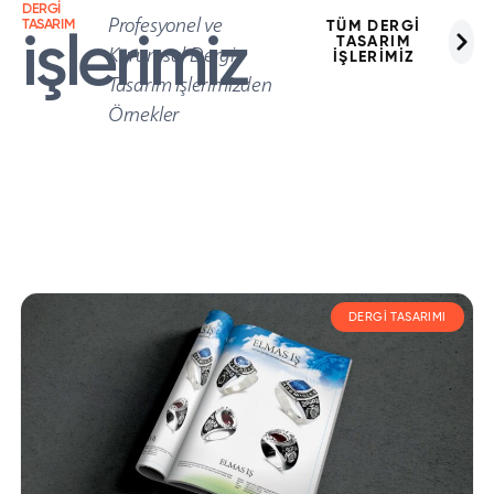
DERGİ
Profesyonel ve
TASARIM
TÜM DERGİ
işlerimiz
TASARIM
Kurumsal Dergi
İŞLERİMİZ
Tasarım İşlerimizden
Örnekler
DERGI TASARIMI