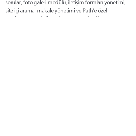
sorular, foto galeri modülü, iletişim formları yönetimi,
site içi arama, makale yönetimi ve Path’e özel
yazdığımız modüller çalışıyor. Web sitesi için ayrıca
Flash
animasyonlar
da hazırladık. Genel güvenlik,
kullanım ve yaygın kullanılan tarayıcılara uyumluluk
testlerini tamamlayıp web sitesini yayına aldık.
Path Türkiye’ye hazırladığımız gibi kurumunuzun da
yönetimi kolay bir
kurumsal web sitesi tasarımına
ihtiyacı varsa bizimle
iletişime geçin
.
Beğendiyseniz
Paylaşabilirsiniz
Önceki
Green