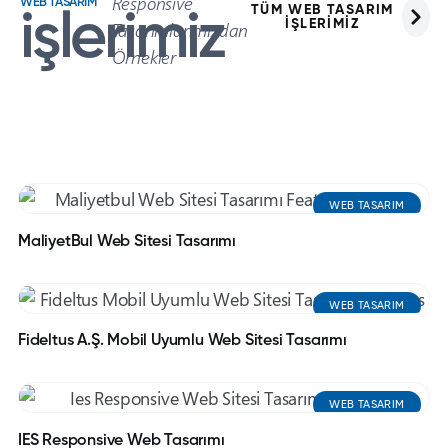
Responsive
WEB TASARIM
TÜM WEB TASARIM
işlerimiz
İŞLERİMİZ
Tasarımlarımızdan
Örnekler
WEB TASARIM
MaliyetBul Web Sitesi Tasarımı
WEB TASARIM
Fideltus A.Ş. Mobil Uyumlu Web Sitesi Tasarımı
WEB TASARIM
IES Responsive Web Tasarımı