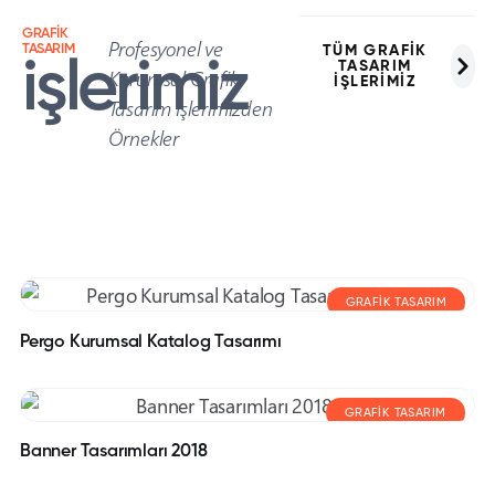
GRAFİK
Profesyonel ve
TASARIM
TÜM GRAFİK
işlerimiz
TASARIM
Kurumsal Grafik
İŞLERİMİZ
Tasarım İşlerimizden
Örnekler
GRAFIK TASARIM
Pergo Kurumsal Katalog Tasarımı
GRAFIK TASARIM
Banner Tasarımları 2018