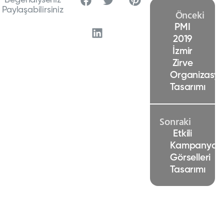
Beğendiyseniz
Paylaşabilirsiniz
Önceki
PMI
2019
İzmir
Zirve
Organizasy
Tasarımı
Sonraki
Etkili
Kampanya
Görselleri
Tasarımı